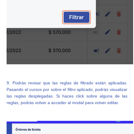
9. Podrás revisar que las reglas de filtrado están aplicadas.
Pasando el cursos por sobre el filtro aplicado, podrás visualizar
las reglas desplegadas. Si haces click sobre alguna de las
reglas, podrás volver a acceder al modal para volver editar.