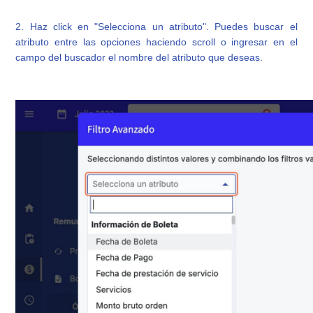
2. Haz click en "Selecciona un atributo". Puedes buscar el
atributo entre las opciones haciendo scroll o ingresar en el
campo del buscador el nombre del atributo que deseas.