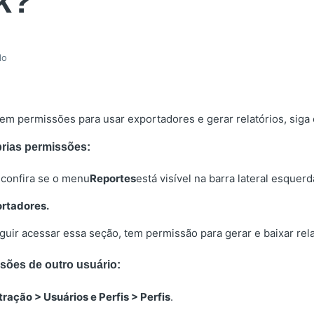
k?
do
em permissões para usar exportadores e gerar relatórios, siga
prias permissões:
 confira se o menu
Reportes
está visível na barra lateral esquerd
rtadores.
uir acessar essa seção, tem permissão para gerar e baixar rela
ssões de outro usuário:
ração > Usuários e Perfis > Perfis
.