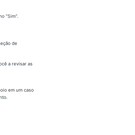
mo “Sim”.
seção de
cê a revisar as
apoio em um caso
nto.