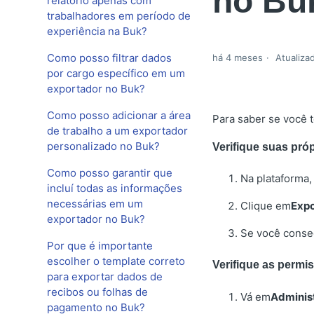
no Bu
relatório apenas com
trabalhadores em período de
experiência na Buk?
Como posso filtrar dados
há 4 meses
Atualiza
por cargo específico em um
exportador no Buk?
Como posso adicionar a área
Para saber se você t
de trabalho a um exportador
personalizado no Buk?
Verifique suas pró
Como posso garantir que
Na plataforma,
incluí todas as informações
necessárias em um
Clique em
Expo
exportador no Buk?
Se você conseg
Por que é importante
escolher o template correto
Verifique as permi
para exportar dados de
recibos ou folhas de
Vá em
Administ
pagamento no Buk?