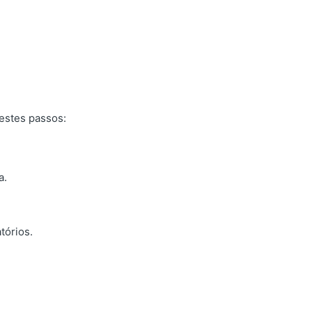
 estes passos:
a.
tórios.