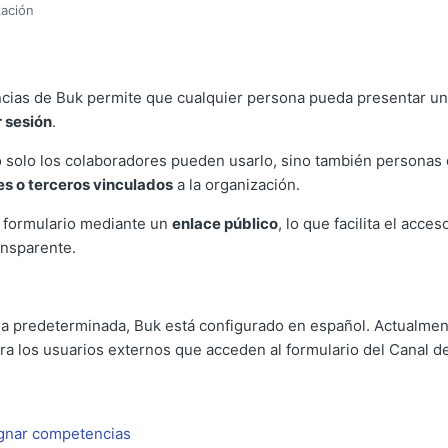
zación
uncias de Buk permite que cualquier persona pueda presentar u
r sesión
.
no solo los colaboradores pueden usarlo, sino también persona
es o terceros vinculados
a la organización.
 formulario mediante un
enlace público
, lo que facilita el acc
ansparente.
 predeterminada, Buk está configurado en español. Actualment
ra los usuarios externos que acceden al formulario del Canal d
gnar competencias