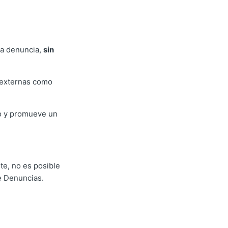
na denuncia,
sin
s externas como
eso y promueve un
e, no es posible
e Denuncias.