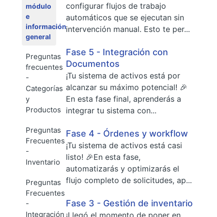
configurar flujos de trabajo
módulo
e
automáticos que se ejecutan sin
información
intervención manual. Esto te per...
general
Fase 5 - Integración con
Preguntas
Documentos
frecuentes
¡Tu sistema de activos está por
-
alcanzar su máximo potencial! 🎉
Categorías
En esta fase final, aprenderás a
y
Productos
integrar tu sistema con...
Preguntas
Fase 4 - Órdenes y workflow
Frecuentes
¡Tu sistema de activos está casi
-
listo! 🎉En esta fase,
Inventario
automatizarás y optimizarás el
flujo completo de solicitudes, ap...
Preguntas
Frecuentes
Fase 3 - Gestión de inventario
-
Integración
¡Llegó el momento de poner en