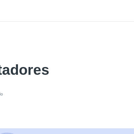
tadores
do