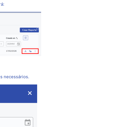
rá:
os necessários.