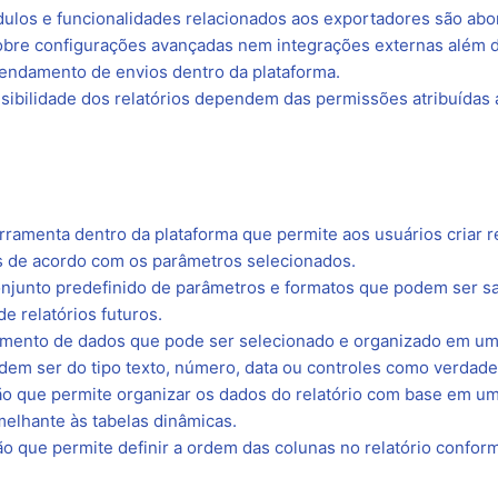
ulos e funcionalidades relacionados aos exportadores são abo
cobre configurações avançadas nem integrações externas além 
endamento de envios dentro da plataforma.
isibilidade dos relatórios dependem das permissões atribuídas a
rramenta dentro da plataforma que permite aos usuários criar r
s de acordo com os parâmetros selecionados.
junto predefinido de parâmetros e formatos que podem ser sal
de relatórios futuros.
mento de dados que pode ser selecionado e organizado em um 
em ser do tipo texto, número, data ou controles como verdadei
ão que permite organizar os dados do relatório com base em u
melhante às tabelas dinâmicas.
o que permite definir a ordem das colunas no relatório confo