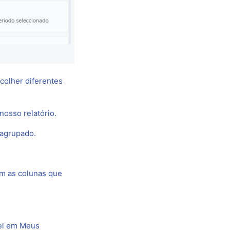
colher diferentes
osso relatório.
 agrupado.
om as colunas que
vel em Meus