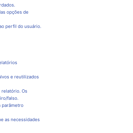
rdados.
das opções de
o perfil do usuário.
elatórios
vos e reutilizados
relatório. Os
ro/falso.
m parâmetro
rme as necessidades