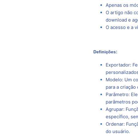
Apenas os mód
O artigo não 
download e ag
O acesso e a v
Definições:
Exportador: Fe
personalizado
Modelo: Um con
para a criação 
Parâmetro: Ele
parâmetros pod
Agrupar: Funç
específico, se
Ordenar: Funçã
do usuário.