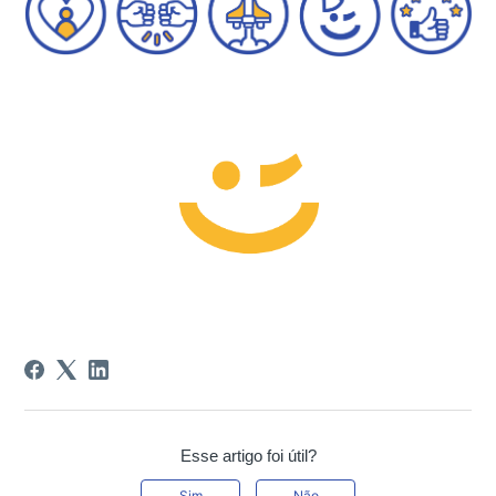
Esse artigo foi útil?
Sim
Não