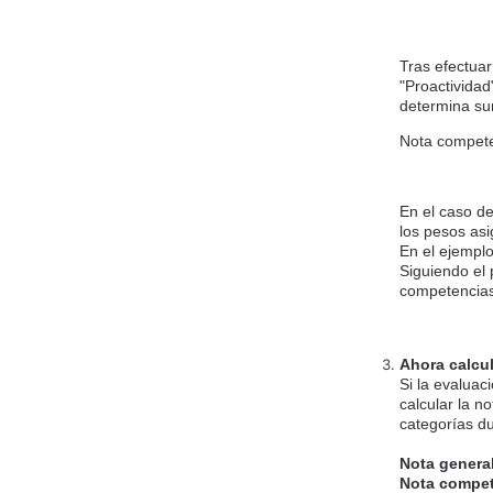
Tras efectuar
"Proactividad
determina sum
Nota competen
En el caso de
los pesos asi
En el ejemplo
Siguiendo el
competencias
Ahora calcul
Si la evaluac
calcular la 
categorías du
Nota genera
Nota compet