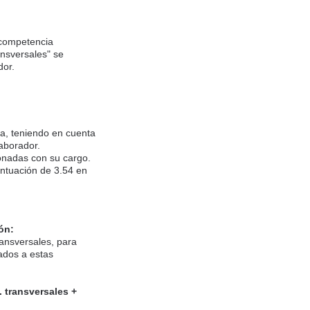
 competencia
ansversales" se
dor.
ra, teniendo en cuenta
laborador.
ionadas con su cargo.
ntuación de 3.54 en
ón:
ransversales, para
ados a estas
 transversales +