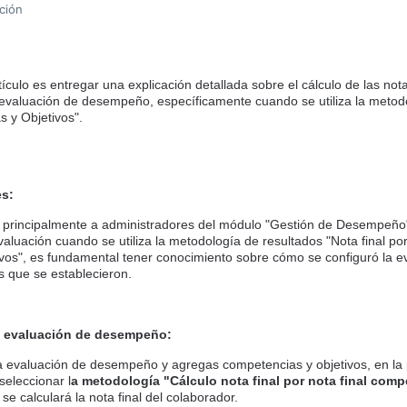
ción
tículo es entregar una explicación detallada sobre el cálculo de las not
valuación de desempeño, específicamente cuando se utiliza la metodol
s y Objetivos".
es:
ido principalmente a administradores del módulo "Gestión de Desempeñ
valuación cuando se utiliza la metodología de resultados "Nota final por
vos", es fundamental tener conocimiento sobre cómo se configuró la e
 que se establecieron.
de evaluación de desempeño:
 evaluación de desempeño y agregas competencias y objetivos, en la
eleccionar l
a metodología "Cálculo nota final por nota final comp
e calculará la nota final del colaborador.