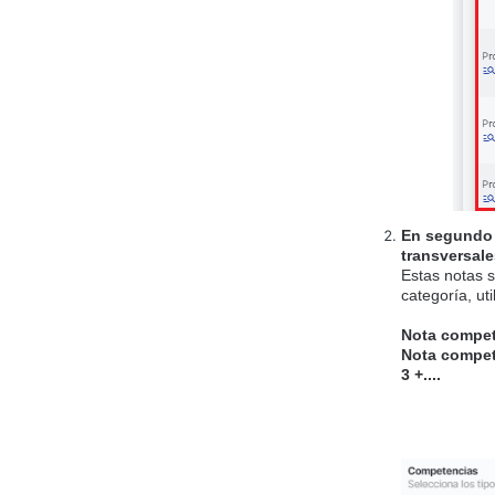
En segundo l
transversale
Estas notas 
categoría, ut
Nota compet
N
ota compet
3
+....