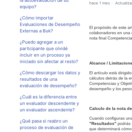
la autoevaluación de su
hace 1 mes
Actualiza
equipo?
¿Cómo importar
Evaluaciones de Desempeño
El propósito de este ar
Externas a Buk?
colaboradores en una e
nota final Competencia
¿Puedo agregar a un
participante que olvidé
incluir en un proceso ya
iniciado sin afectar al resto?
Alcance / Limitacion
¿Cómo descargar los datos y
El artículo está dirig
cálculos detrás de la e
resultados de una
Competencias y Objeti
evaluación de desempeño?
desempeño y los pesos
¿Cuál es la diferencia entre
un evaluador descendente y
Calculo de la nota 
un evaluador ascendente?
Cuando configuras una
¿Qué pasa si reabro un
"Resultados"
podrás s
proceso de evaluación de
que determinará cómo s