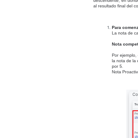
descendente, en donde
al resultado final del 
Para comenz
La nota de c
Nota compet
Por ejemplo, 
la nota de la
por 5.
Nota Proacti