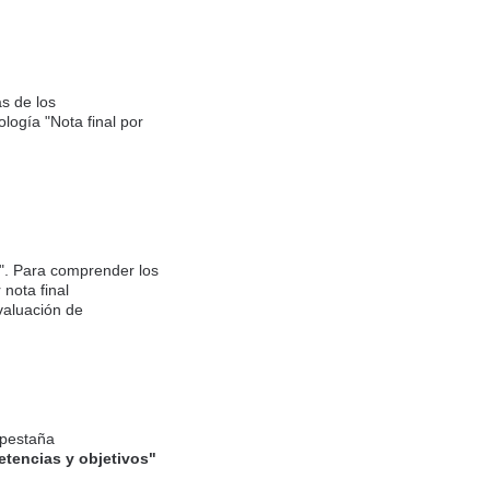
as de los
ogía "Nota final por
o". Para comprender los
 nota final
valuación de
 pestaña
etencias y objetivos"