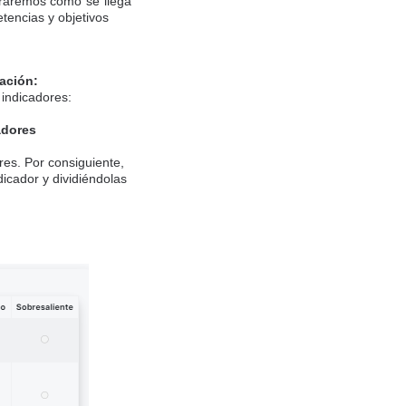
oraremos cómo se llega
tencias y objetivos
ación:
indicadores:
adores
res. Por consiguiente,
icador y dividiéndolas