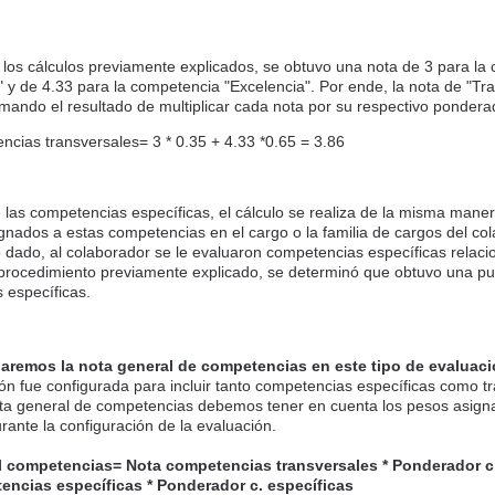
 los cálculos previamente explicados, se obtuvo una nota de 3 para la
" y de 4.33 para la competencia "Excelencia". Por ende, la nota de "Tr
ando el resultado de multiplicar cada nota por su respectivo pondera
cias transversales= 3 * 0.35 + 4.33 *0.65 = 3.86
 las competencias específicas, el cálculo se realiza de la misma mane
gnados a estas competencias en el cargo o la familia de cargos del co
 dado, al colaborador se le evaluaron competencias específicas relac
 procedimiento previamente explicado, se determinó que obtuvo una pu
 específicas.
aremos la nota general de competencias en este tipo de evaluaci
ión fue configurada para incluir tanto competencias específicas como t
nota general de competencias debemos tener en cuenta los pesos asign
rante la configuración de la evaluación.
l competencias= Nota competencias transversales * Ponderador c.
encias específicas * Ponderador c. específicas