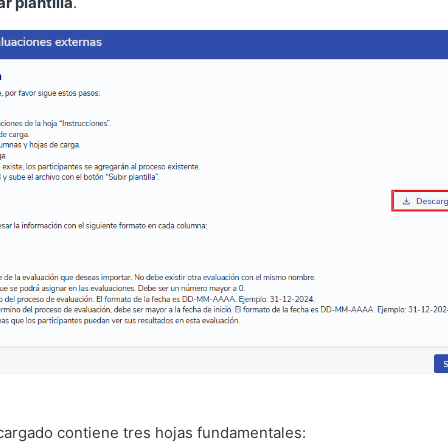
r plantilla
.
scargado contiene tres hojas fundamentales: