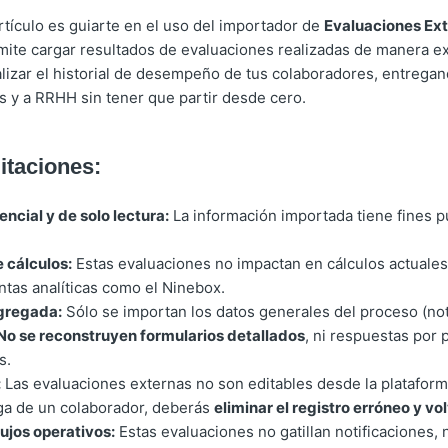
artículo es guiarte en el uso del importador de
Evaluaciones Ex
mite cargar resultados de evaluaciones realizadas de manera ex
lizar el historial de desempeño de tus colaboradores, entrega
res y a RRHH sin tener que partir desde cero.
itaciones:
encial y de solo lectura:
La información importada tiene fines 
 cálculos:
Estas evaluaciones no impactan en cálculos actuale
ntas analíticas como el Ninebox.
gregada:
Sólo se importan los datos generales del proceso (nota
No se reconstruyen formularios detallados
, ni respuestas por 
s.
:
Las evaluaciones externas no son editables desde la plataform
rga de un colaborador, deberás
eliminar el registro erróneo y vo
lujos operativos:
Estas evaluaciones no gatillan notificaciones, 