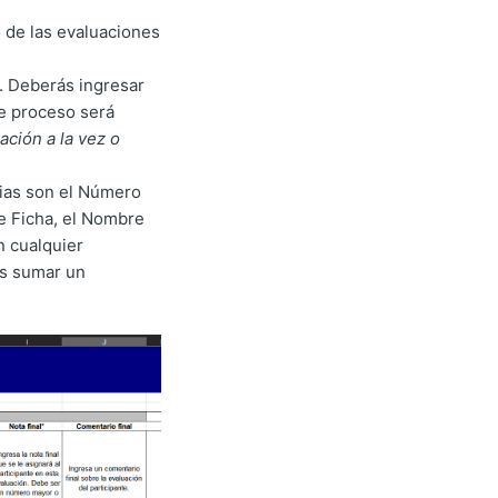
o de las evaluaciones
r. Deberás ingresar
te proceso será
ción a la vez o
rias son el Número
de Ficha, el Nombre
n cualquier
es sumar un