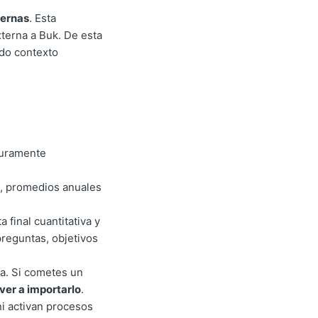
ternas
. Esta
terna a Buk. De esta
ndo contexto
puramente
s, promedios anuales
 final cuantitativa y
preguntas, objetivos
a. Si cometes un
lver a importarlo
.
ni activan procesos