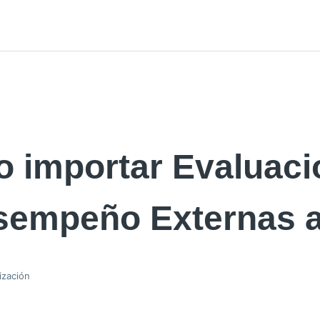
 importar Evaluaci
sempeño Externas 
ización