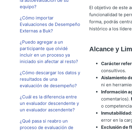
la autoevaluación de su
equipo?
El objetivo de este 
funcionalidad te per
¿Cómo importar
forma, podrás centra
Evaluaciones de Desempeño
histórico a los líde
Externas a Buk?
¿Puedo agregar a un
Alcance y Lim
participante que olvidé
incluir en un proceso ya
iniciado sin afectar al resto?
Carácter refer
consultivos.
¿Cómo descargar los datos y
Aislamiento de
resultados de una
ni en herramie
evaluación de desempeño?
Información a
¿Cuál es la diferencia entre
comentarios).
un evaluador descendente y
o competencia
un evaluador ascendente?
Inmutabilidad
error en la ca
¿Qué pasa si reabro un
Exclusión de f
proceso de evaluación de