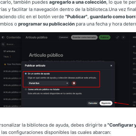
icarlo, también puedes
agregarlo a una colección
, lo que te pe
ías y facilitar la navegación dentro de la biblioteca.Una vez final
ciendo clic en el botón verde
"Publicar"
,
guardarlo como borr
cambios o
programar su publicación
para una fecha y hora deter
rsonalizar la biblioteca de ayuda, debes dirigirte a
"Configurar y
 las configuraciones disponibles las cuales abarcan: