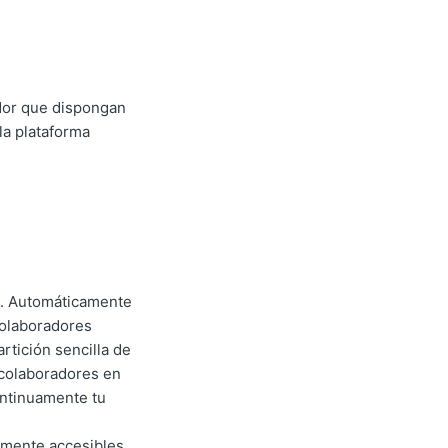
ador que dispongan
la plataforma
es. Automáticamente
colaboradores
rtición sencilla de
s colaboradores en
ontinuamente tu
ilmente accesibles