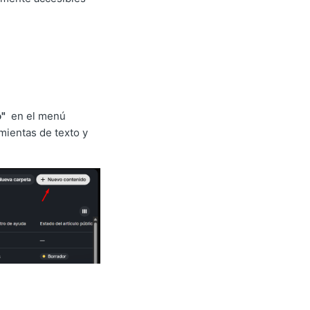
"
en el menú
amientas de texto y