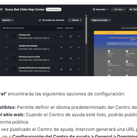
al"
encontrarás las siguientes opciones de configuración:
tibles:
Permite definir el idioma predeterminado del Centro de
l sitio web:
Cuando el Centro de ayuda esté listo, podrás publi
forma pública.
vez publicado el Centro de ayuda, Intercom generará una URL
, ve a
Configuración del Centro de ayuda > General > Dominio