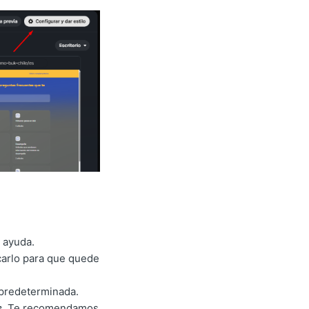
 ayuda.
carlo para que quede
 predeterminada.
s
. Te recomendamos