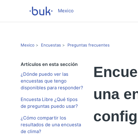
Mexico
Mexico
Encuestas
Preguntas frecuentes
Artículos en esta sección
Encue
¿Dónde puedo ver las
encuestas que tengo
disponibles para responder?
una en
Encuesta Libre ¿Qué tipos
de preguntas puedo usar?
confi
¿Cómo compartir los
resultados de una encuesta
de clima?