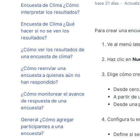
hace 21 días
Actuali
Encuesta de Clima ¿Cómo
interpretar los resultados?
Encuesta de Clima ¿Qué
Para crear una encue
hacer si no se ven los
resultados?
Ve al menú lat
¿Cómo ver los resultados de
una encuesta de clima?
Haz clic en
Nu
¿Cómo reenviar una
Elige cómo cre
encuesta a quienes aún no
han respondido?
Desde cero
¿Cómo monitorear el avance
A partir de 
de respuesta de una
Desde una p
encuesta?
Configura tu e
General ¿Cómo agregar
participantes a una
encuesta?
Define si s