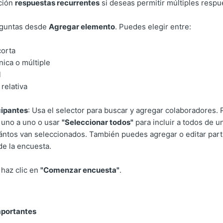
pción
respuestas recurrentes
si deseas permitir múltiples respu
eguntas desde
Agregar elemento
. Puedes elegir entre:
orta
nica o múltiple
l
relativa
cipantes
: Usa el selector para buscar y agregar colaboradores.
 uno a uno o usar
"Seleccionar todos"
para incluir a todos de u
ántos van seleccionados. También puedes agregar o editar par
de la encuesta.
 haz clic en
"Comenzar encuesta"
.
mportantes