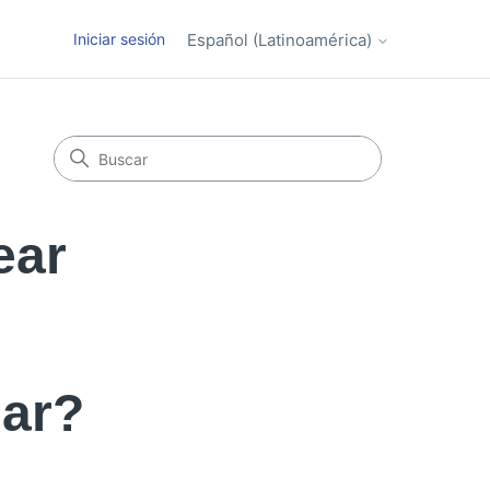
Iniciar sesión
Español (Latinoamérica)
ear
sar?