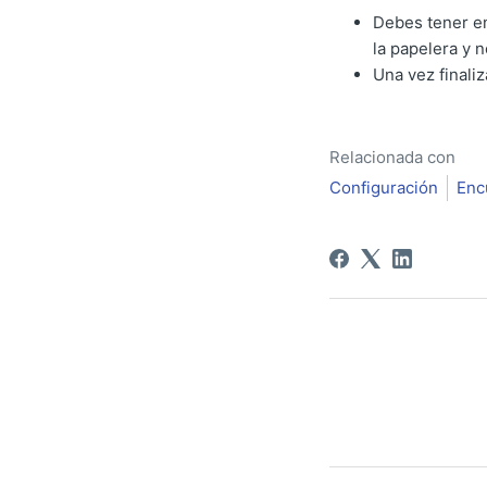
Debes tener en
la papelera y n
Una vez finali
Relacionada con
Configuración
Enc