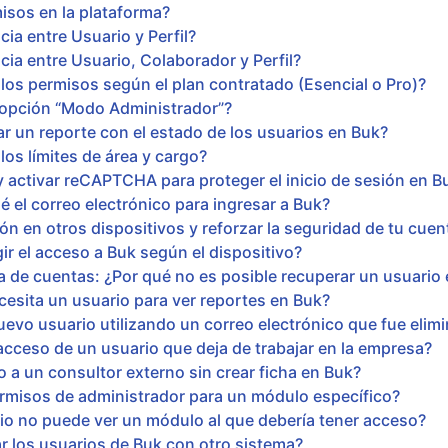
isos en la plataforma?
cia entre Usuario y Perfil?
ncia entre Usuario, Colaborador y Perfil?
os permisos según el plan contratado (Esencial o Pro)?
a opción “Modo Administrador”?
 un reporte con el estado de los usuarios en Buk?
os límites de área y cargo?
 activar reCAPTCHA para proteger el inicio de sesión en B
é el correo electrónico para ingresar a Buk?
ón en otros dispositivos y reforzar la seguridad de tu cuen
ir el acceso a Buk según el dispositivo?
a de cuentas: ¿Por qué no es posible recuperar un usuario 
esita un usuario para ver reportes en Buk?
evo usuario utilizando un correo electrónico que fue eli
acceso de un usuario que deja de trabajar en la empresa?
a un consultor externo sin crear ficha en Buk?
misos de administrador para un módulo específico?
io no puede ver un módulo al que debería tener acceso?
r los usuarios de Buk con otro sistema?